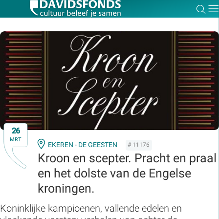
Zoe
Dir
Zoek:
Zoeken
26
MRT
EKEREN - DE GEESTEN
# 11176
Kroon en scepter. Pracht en praal
en het dolste van de Engelse
kroningen.
Koninklijke kampioenen, vallende edelen en