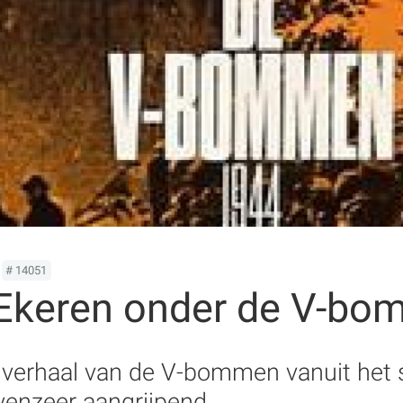
# 14051
Ekeren onder de V-b
t verhaal van de V-bommen vanuit het s
enzeer aangrijpend.