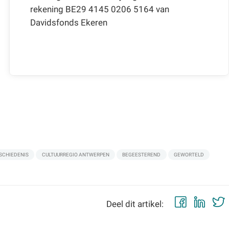
rekening BE29 4145 0206 5164 van
Davidsfonds Ekeren
SCHIEDENIS
CULTUURREGIO ANTWERPEN
BEGEESTEREND
GEWORTELD
Faceb
Lin
Deel dit artikel: