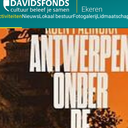
Ekeren
tiviteiten
Nieuws
Lokaal bestuur
Fotogalerij
Lidmaatscha