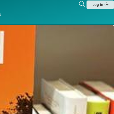
Zoeken
Log in
Sluit
p