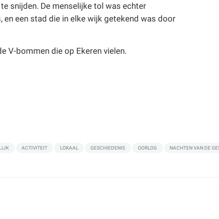
te snijden. De menselijke tol was echter
 en een stad die in elke wijk getekend was door
bij de V-bommen die op Ekeren vielen.
LIJK
ACTIVITEIT
LOKAAL
GESCHIEDENIS
OORLOG
NACHTEN VAN DE GE