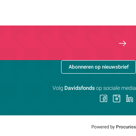
Abonneren op nieuwsbrief
Volg
Davidsfonds
op sociale media
Volg
Vol
ons
on
op
op
Faceb
Ins
Powered by
Procurios