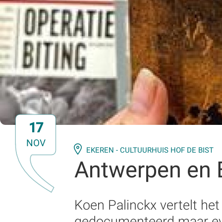
17
NOV
EKEREN - CULTUURHUIS HOF DE BIST
Antwerpen en 
Koen Palinckx vertelt he
gedocumenteerd maar ev