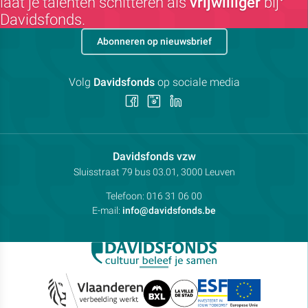
laat je talenten schitteren als
vrijwilliger
bij
Davidsfonds.
Abonneren op nieuwsbrief
Volg
Davidsfonds
op sociale media
Volg
Volg
Volg
ons
ons
ons
op
op
op
Facebook
Instagram
LinkedIn
Contactpersoon:
Davidsfonds vzw
Adres:
Sluisstraat 79
bus 03.01, 3000
Leuven
Telefoon:
016 31 06 00
E-mail:
info@davidsfonds.be